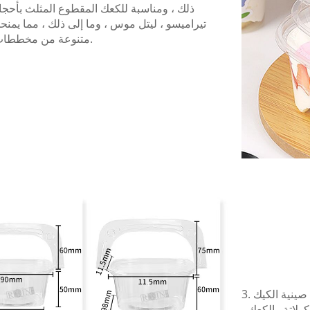
ذلك ، ومناسبة للكعك المقطوع المثلث بأحجا
تيراميسو ، ليتل موس ، وما إلى ذلك ، مما يم
متنوعة من مخططات المطابقة.
3. نطاق التطبيقات: يمكنك استخدام صينية الكيك
ولاتة والكعك ،