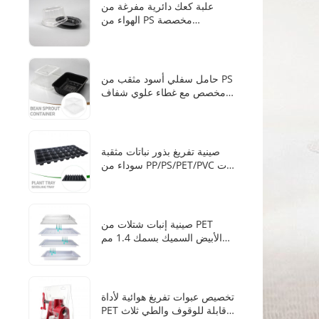
علبة كعك دائرية مفرغة من
الهواء من PS مخصصة
للاستخدام مرة واحدة مع قاعدة
سوداء مدمجة بالدانتيل وغطاء
شفاف بموضع للأصابع لتغليف
الكيك والمعجنات
حامل سفلي أسود مثقب من PS
مخصص مع غطاء علوي شفاف
مرتفع من PET لزراعة براعم
الفاصوليا والعشب القططي بدون
تربة في صندوق زراعة مائي
صينية تفريغ بذور نباتات مثقبة
سوداء من PP/PS/PET/PVC ذات
28 خلية
صينية إنبات شتلات من PET
الأبيض السميك بسمك 1.4 مم
من المصنع مقاس 1020 مع
غطاء شفاف
تخصيص عبوات تفريغ هوائية لأداة
PET قابلة للوقوف والطي ثلاث