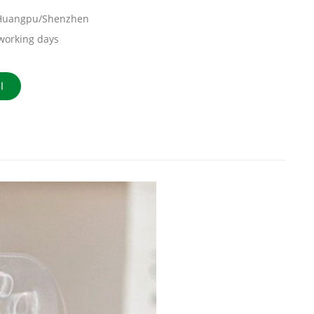
Huangpu/Shenzhen
working days
ا