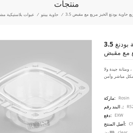
منتجات
ربع حاوية بودنغ الخبز مربع مع مقبض
/
حاوية بينتو
/
عبوات بلاستيكية مشك
3.5 بوصة علبة بلاستيكية شفافة كعكة مربع حاوية بودنغ
ع مع مقبض
 ومتانة جيدة ولا
Rosin
ماركة:
RS
البند رقم .:
EXW
دفع:
C
أصل المنتج:
clear
اللون: