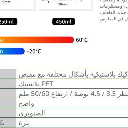
ي ، ومستلزمات
احنات الطعام ،
كيك بلاستيكية بأشكال مختلفة مع مقبض
بلاستيك PET
3 / 4.5 بوصة / ارتفاع 50/60 ملم
واضح
الصنوبري
بثرة
تك