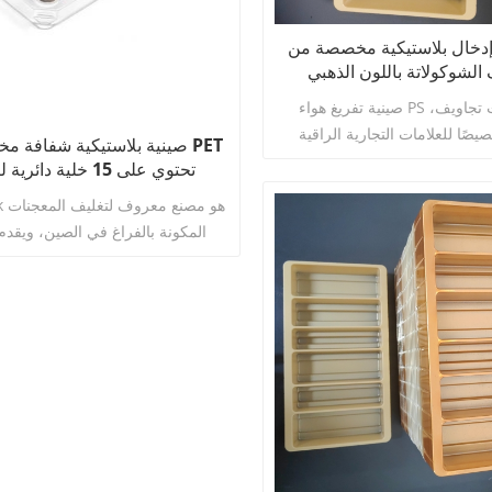
ة الأغذية، وتُعد صينية الشوكولاتة
البلاستيكية الداخلية ذات 16 تجويفًا الخيار
دخال بلاستيكية مخصصة من PS
الشوكولاتة باللون الذهبي
صينية تفريغ هواء PS ذهبية بثلاث تجاويف،
ًا للعلامات التجارية الراقية
صينية بلاستيكية شفافة مخص
تناسب الشبكة الفريدة بشكل مثالي
تحتوي على 15 خلية دائر
كولاتة، مما يوفر ليس فقط دعمًا
الشوكولاتة مع غطاء
pack
ين، بل أيضًا ملمسًا ذهبيًا مبهرًا
المكونة بالفراغ في الصين، ويقد
ى المنتج فورًا. إنها خيار مثالي
اقرأ أكثر
الجملة للكيك والمعجنات وخدمات ال
ايا، والمجموعات المركبة، وترقية
نحن نوفر خدمات مخصصة مثل الحجم
الطباعة، واللون، والمواد، وما إلى ذ
احتياجات مشروعك.
اقرأ أكثر