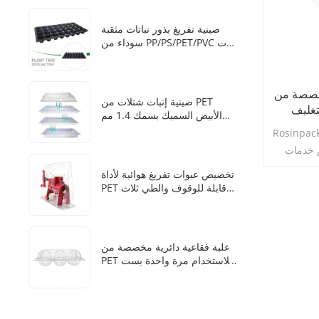
تربة في صندوق زراعة مائي
صينية تفريغ بذور نباتات مثقبة
سوداء من PP/PS/PET/PVC ذات
28 خلية
صة من PET
صينية إنبات شتلات من PET
ية لتغليف
الأبيض السميك بسمك 1.4 مم
من المصنع مقاس 1020 مع
Rosin هو مصنع معروف لتغليف المعجنات
غطاء شفاف
م خدمات
طباعة لك.
تخصيص عبوات تفريغ هوائية لأداة
، ومعالجة
PET قابلة للوقوف والطي ثلاث
مرات
لك لتلبية
علبة فقاعية دائرية مخصصة من
PET للاستخدام مرة واحدة بست
فتحات لكرات الثلج للوويسكي
من المصنع