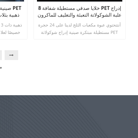
8 خلايا صدفي مستطيلة شفافة PET إدراج
صينية 
علبة الشوكولاتة التعبئة والتغليف للماكرون
ذهبية بثلا
للتخلص
أنتتحتوي عبوة مكعبات الثلج لدينا على 24 حجرة
مستطيلة مبتكرة صينية إدراج شوكولاتة PET
خصيصًا لعلا
الشفافة. تم تصميم حل التغليف هذا خصيصًا
الشبكة الفريد
لحاويات مكعبات الثلج والصواني، ويقدم مجموعة
مما يوفر ليس 
من الفوائد. دعونا نستكشفها بالتفصيل:
ملمسًا ذهبيًا
إنها خيار مثا
اقرأ أكثر
م
المركبة، وترقية صورة العلامة التجارية.