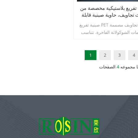
تفريغ بلاستيكية مخصصة من PET
ث تجاويف، حاوية صينية قابلة
 منها لألواح الشوكولاتة
صينية تفريغ PET ذهبية ذات 3 تجاويف مصممة
مات الشوكولاتة الفاخرة. تتناسب
ة بشكل مثالي مع لوح الشوكولاتة،
فقط دعمًا ثابتًا وحماية، بل أيضًا
 لامعًا يرتقي بمستوى المنتج فورًا.
1
2
3
4
لي لمجموعات الهدايا، والمجموعات
اقرأ أكثر
ا مجموعه
4
الصفحات