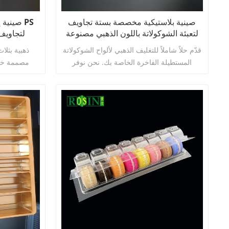
السكرية.
اختبارات سلام
صينية بلاستيكية مخصصة بستة تجاويف
صينية إ
المفضل لمصنعي الحلوى في التجارة الخارجية.
لتعبئة الشوكولاتة باللون الذهبي مصنوعة
لتجاويف 
من PP وPET وPS
قدّم حلاً شاملاً للتغليف الذهبي لألواح الشوكولاتة
المستطيلة الفاخرة الخاصة بك. نحن نوفر
مصممة خصيص
صواني ذهبية مشكلة بالتفريغ الهوائي بست
للشوكولاتة. ت
تجاويف مصنوعة من مواد PP وPET وPS، ولكل
مع لوح الشو
منها مزاياها الخاصة لتلبية احتياجاتك المختلفة
وحماية مستقر
من حيث المتانة والشفافية والصلابة والتكلفة.
يرتقي بمستو
اقرأ أكثر
إنها الخيار المثالي لصواني علب الهدايا.
لمجموعات الهد
صورة العلامة التجارية.