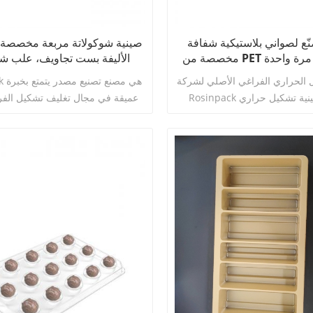
ّع لصواني بلاستيكية شفافة
صينية شوكولاتة مربعة مخصصة ل
مخصصة من PET للاستخدام مرة واحدة
الأليفة بست تجاويف، علب شو
شوكولاتة
للاستخدام مرة واحدة مع صواني 
 الحراري الفراغي الأصلي لشركة
npack
Rosinpack يخصص صينية تشكيل حراري
عميقة في مجال تغليف تشكيل الفرا
 للاستخدام مرة واحدة من مادة
لمدة 16 عامًا. يركز على البحث 
PET المخصصة للأغذية، بسعة 16 تجويفًا
والتصميم، وفتح القوالب، والإنتاج ا
للشوكولاتة، مع 16 حجرة مستقلة قياسية بتكوين
4 × 4. تتميز مادة PET الأصلية الجديدة بشفافية
توفير خدمات متكاملة من محطة واح
اقرأ أكثر
اقرأ أكثر
ة من الرائحة، ومقاومة للرطوبة
المصنع ورشة إنتاج غذائية خالية م
دمات، وهي مناسبة لصناديق هدايا
بمساحة 8000 متر مربع، ومجم
بالكمأ والتقنيات الحيوية وحفلات
خطوط الإنتاج الأوتوماتيكية بالكام
نا ورشة عمل خاصة بنا خالية من
الفراغ بالضغط الإيجابي والسلبي،
الغبار بمستوى 10000 ومجموعة كاملة من
قوالب الألمنيوم باستخدام C
خطوط إنتاج القوالب باستخدام CNC، وندعم
والتنظيف الآلي. وهو متخصص في ا
سات والشعار والسماكة بالكامل،
المخصص لصواني تشكيل الفراغ الشب
 توفير مجموعة كاملة من تقارير
بالشوكولاتة والمخبوزات والحلويات والسكريات.