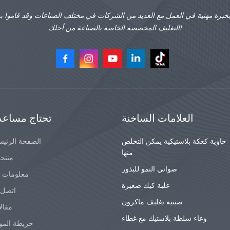
بخبرة مهنية في العمل مع العديد من الشركات في مختلف الصناعات وقد قاموا ب
التغليف المخصصة الخاصة بالصناعة من أجلك!
العلامات الساخنة
تحتاج مساعد
حاوية كعكة بلاستيكية يمكن التخلص
الصفحة الرئيس
منها
منتج
صواني النمو للبذور
معلومات ع
علبة كيك صغيرة
اتصل ب
صينية تغليف ماكرون
مقال
وعاء سلطة بلاستيك مع غطاء
خريطة المو