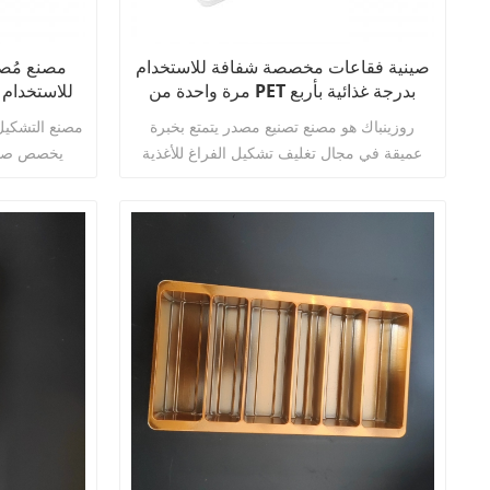
صينية فقاعات مخصصة شفافة للاستخدام
مصنع مُصن
مرة واحدة من PET بدرجة غذائية بأربع
حجرات للشوكولاتة مع غطاء
بفتحات 16 لتغليف ال
روزينباك هو مصنع تصنيع مصدر يتمتع بخبرة
مصنع التشكيل
عميقة في مجال تغليف تشكيل الفراغ للأغذية
لمدة 16 عامًا. يركز على البحث والتطوير،
فراغي شفافة
والتصميم، وفتح القوالب، والإنتاج الضخم لتشكيل
الفراغ بدرجة غذائية من PET وPP وPS، مع تقديم
خدمات متكاملة من مرحلة واحدة. يمتلك
اقرأ أكثر
المصنع ورشة إنتاج غذائية خالية من الغبار
عالية وخالي
بمساحة 8000 متر مربع، بالإضافة إلى مجموعة
والزيوت والص
كاملة من خطوط الإنتاج الأوتوماتيكية بالكامل
الشوكولاتة 
لتشكيل الفراغ بالضغط الإيجابي والسلبي،
الزفاف. لدي
ومعالجة قوالب الألمنيوم باستخدام CNC،
والقطع والتنظيف الآلي. يتخصص في الإنتاج
المخصص لصواني تشكيل الفراغ الشبكية الخاصة
تخصيص المقا
بالشوكولاتة والمخبوزات والحلويات والحلويات
كما يمكننا