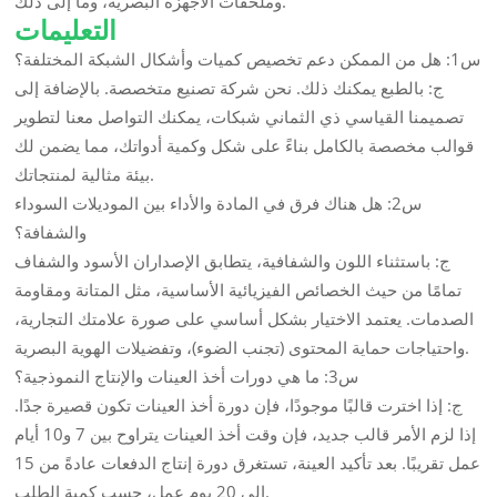
وملحقات الأجهزة البصرية، وما إلى ذلك.
التعليمات
س1: هل من الممكن دعم تخصيص كميات وأشكال الشبكة المختلفة؟
ج: بالطبع يمكنك ذلك. نحن شركة تصنيع متخصصة. بالإضافة إلى
تصميمنا القياسي ذي الثماني شبكات، يمكنك التواصل معنا لتطوير
قوالب مخصصة بالكامل بناءً على شكل وكمية أدواتك، مما يضمن لك
بيئة مثالية لمنتجاتك.
س2: هل هناك فرق في المادة والأداء بين الموديلات السوداء
والشفافة؟
ج: باستثناء اللون والشفافية، يتطابق الإصداران الأسود والشفاف
تمامًا من حيث الخصائص الفيزيائية الأساسية، مثل المتانة ومقاومة
الصدمات. يعتمد الاختيار بشكل أساسي على صورة علامتك التجارية،
واحتياجات حماية المحتوى (تجنب الضوء)، وتفضيلات الهوية البصرية.
س3: ما هي دورات أخذ العينات والإنتاج النموذجية؟
ج: إذا اخترت قالبًا موجودًا، فإن دورة أخذ العينات تكون قصيرة جدًا.
إذا لزم الأمر قالب جديد، فإن وقت أخذ العينات يتراوح بين 7 و10 أيام
عمل تقريبًا. بعد تأكيد العينة، تستغرق دورة إنتاج الدفعات عادةً من 15
إلى 20 يوم عمل، حسب كمية الطلب.