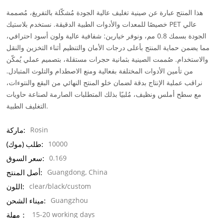
هذا المنتج عبارة عن صينية تغليف عالية الجودة مُشكّلة بالتفريغ، مُصممة
خصيصًا للمعدات والأدوات الطبية الدقيقة. نستخدم بلاستيك PET عالي
الجودة بسمك 0.8 مم، ونوفر خيارين: شفافية عالية ولون أسود احترافي،
مما يضمن حماية المنتج بأعلى درجات الأمان والتنظيم أثناء التخزين والنقل
والاستخدام. صُممت الصينية بثمانية حجرات مستقلة، بتصميم عملي يُمكّن
من تأمين الأدوات المختلفة بفعالية ومنع الاصطدام والتلوث المتبادل.
نراقب عملية الإنتاج بدقة لضمان خلو المنتج النهائي من البقع والنتوءات،
مع سطح أملس ونظيف، مُلبيًا بذلك المتطلبات الصارمة لصناعة حاويات
التغليف الطبية.
Rosin
ماركة:
10000
طلب (موك):
0.169
سعر السوق:
Guangdong, China
أصل المنتج:
clear/black/custom
اللون:
Guangzhou
ميناء الشحن:
15-20 working days
مهلة：