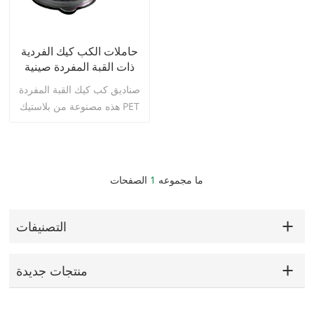
حاملات الكب كيك الفردية
ذات القبة المفردة صينية
الكعك البلاستيكية مع غطاء
صناديق كب كيك القبة المفردة
هذه مصنوعة من بلاستيك PET
عالي الجودة ، خفيف الوزن
ومتين. إنه مثالي لحفلات
الزفاف وحفلات الاستقبال
وأعياد الميلاد وحفلات استقبال
اقرأ أكثر
ما مجموعه
1
الصفحات
المولود والمناسبات الخاصة
الأخرى.
التصنيفات
منتجات جديدة