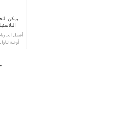
يمكن التخ
البلاستي
أفضل الحاويا
أوعية تناول
العمل مباشرة
من حاويات تخز
، والأكثر تنو
م