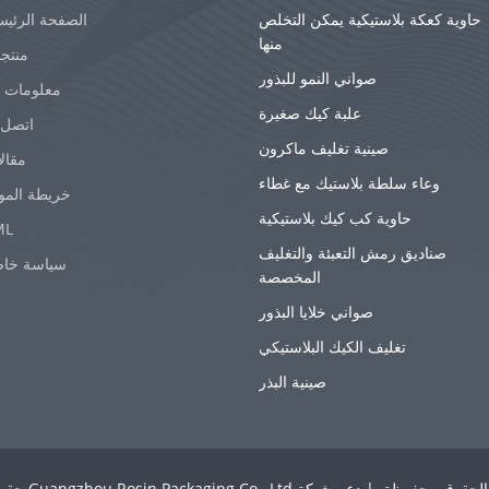
حاوية كعكة بلاستيكية يمكن التخلص
الصفحة الرئيس
منها
منتج
صواني النمو للبذور
معلومات ع
علبة كيك صغيرة
اتصل ب
صينية تغليف ماكرون
مقال
وعاء سلطة بلاستيك مع غطاء
خريطة المو
حاوية كب كيك بلاستيكية
ML
صناديق رمش التعبئة والتغليف
سياسة خا
المخصصة
صواني خلايا البذور
تغليف الكيك البلاستيكي
صينية البذر