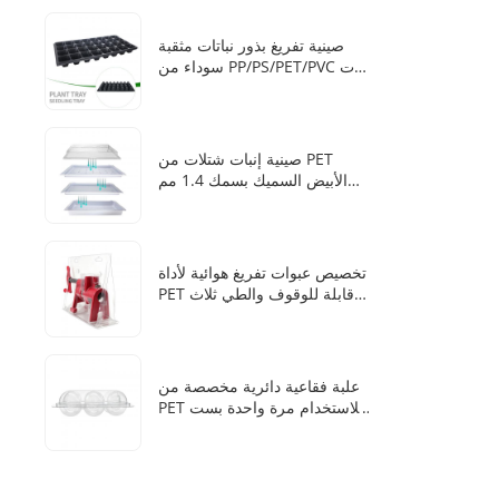
تربة في صندوق زراعة مائي
صينية تفريغ بذور نباتات مثقبة
سوداء من PP/PS/PET/PVC ذات
28 خلية
صينية إنبات شتلات من PET
الأبيض السميك بسمك 1.4 مم
من المصنع مقاس 1020 مع
غطاء شفاف
تخصيص عبوات تفريغ هوائية لأداة
PET قابلة للوقوف والطي ثلاث
مرات
علبة فقاعية دائرية مخصصة من
PET للاستخدام مرة واحدة بست
فتحات لكرات الثلج للوويسكي
من المصنع