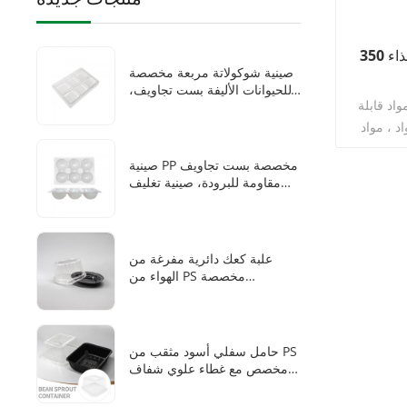
350 مل تغليف البلاستيك سلطة الغذاء
صينية شوكولاتة مربعة مخصصة
للحيوانات الأليفة بست تجاويف،
د قابلة
علب شوكولاتة للاستخدام مرة
واحدة مع صواني بلاستيكية
 المواد ، مواد
نشا الذرة
صينية PP مخصصة بست تجاويف
مقاومة للبرودة، صينية تغليف
حراري محكمة الإغلاق للاستخدام
مرة واحدة للموتشي المجمد
وكرات السمسم المحشوة
علبة كعك دائرية مفرغة من
الهواء من PS مخصصة
للاستخدام مرة واحدة مع قاعدة
سوداء مدمجة بالدانتيل وغطاء
شفاف بموضع للأصابع لتغليف
الكيك والمعجنات
حامل سفلي أسود مثقب من PS
مخصص مع غطاء علوي شفاف
مرتفع من PET لزراعة براعم
الفاصوليا والعشب القططي بدون