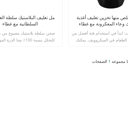
لص منها تخزين تغليف أغذية
ك وعاء المعكرونة مع غطاء
السلطانية مع غطاء
ت: ابدأ في استخدام فئة أفضل من
صحن سلطة بلاستيك مصنوع من موا
 الطعام في الميكروويف. يمكنك
للتحلل بنسبة 100٪ نشا الذرة
 مع مصنعنا الخاص لإنشاء مجموعة
صديقة للبيئة. الأغطية مصنوعة من 
ين الطعام ذات الأسعار المعقولة
عالي الجودة PP مواد.
عًا ، والأعلى جودة مع أغطية تعمل
ا مجموعه
1
الصفحات
بشكل أفضل.
اقرأ أكثر
اقرأ أكثر