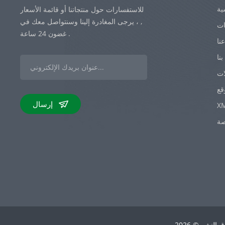
ية
للاستفسارات حول منتجاتنا أو قائمة الأسعار
, ، يرجى المغادرة إلينا وسنتواصل معك في
ات
غضون 24 ساعة .
نا
نا
ات
قع
إرسال
X
صة