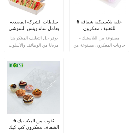
6 علبة بلاستيكية شفافة
سلطات الشركة المصنعة
للتغليف معكرون
يعامل ساندويتش السوشي
حاويات الوجبات الجاهزة
مصنوعة من البلاستيك -
يوفر حل التغليف المبتكر هذا
صندوق الوجبات الجاهزة
حاويات المعكرون مصنوعة من
مزيجًا من الوظائف والأسلوب
صناديق ورق الكرافت مع
بلاستيك البولي ايثيلين
لأعمالك الغذائية.
أغطية شفافة
تيريفثالات المقاوم للشحوم.
إنها رائعة لاستخدام المخبوزات
أو لتقديم الهدايا.
اقرأ أكثر
اقرأ أكثر
6 ثقوب من البلاستيك
الشفاف معكرون كب كيك