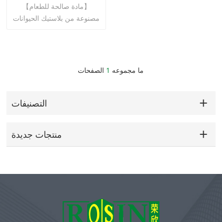
علبة طعام لتغليف الكب
【مادة صالحة للطعام】
كيك
مصنوعة من بلاستيك الحيوانات
الأليفة الصالحة للطعام ، وخالية
من مادة BPA ، صينية كعكة
بودنغ موتشي الفردية m uffin
يمكن أن يكون على اتصال
اقرأ أكثر
ما مجموعه
1
الصفحات
مباشر بالطعام وهو آمن
للاستخدام.
التصنيفات
منتجات جديدة