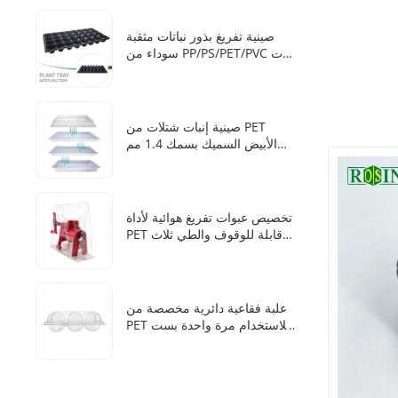
تربة في صندوق زراعة مائي
صينية تفريغ بذور نباتات مثقبة
سوداء من PP/PS/PET/PVC ذات
28 خلية
صينية إنبات شتلات من PET
الأبيض السميك بسمك 1.4 مم
من المصنع مقاس 1020 مع
غطاء شفاف
تخصيص عبوات تفريغ هوائية لأداة
PET قابلة للوقوف والطي ثلاث
مرات
علبة فقاعية دائرية مخصصة من
PET للاستخدام مرة واحدة بست
فتحات لكرات الثلج للوويسكي
من المصنع