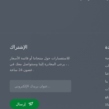
ة
الإشتراك
ية
للاستفسارات حول منتجاتنا أو قائمة الأسعار
, ، يرجى المغادرة إلينا وسنتواصل معك في
ات
غضون 24 ساعة .
نا
نا
ات
قع
إرسال
X