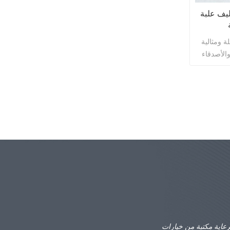
غليف علبة
ة ومثالية
رعاية مكتبة من خيارات