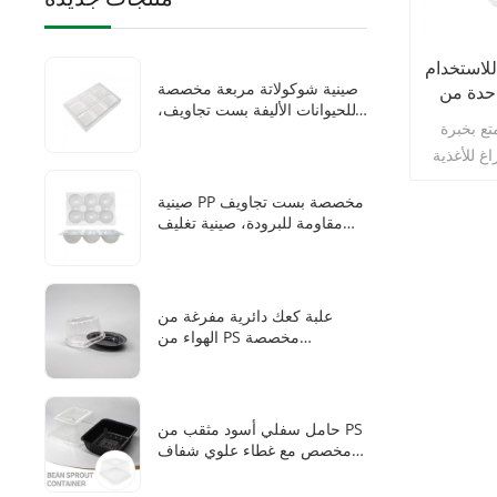
لاستخدام
صينية شوكولاتة مربعة مخصصة
 بدرجة غذائية بأربع
للحيوانات الأليفة بست تجاويف،
اء
تع بخبرة
علب شوكولاتة للاستخدام مرة
واحدة مع صواني بلاستيكية
غ للأغذية
والتطوير،
صينية PP مخصصة بست تجاويف
لضخم لتشكيل
مقاومة للبرودة، صينية تغليف
 PET وPP وPS، مع تقديم
حراري محكمة الإغلاق للاستخدام
. يمتلك
مرة واحدة للموتشي المجمد
وكرات السمسم المحشوة
ن الغبار
افة إلى مجموعة
علبة كعك دائرية مفرغة من
الهواء من PS مخصصة
ة بالكامل
للاستخدام مرة واحدة مع قاعدة
السلبي،
سوداء مدمجة بالدانتيل وغطاء
دام CNC،
شفاف بموضع للأصابع لتغليف
الكيك والمعجنات
 الإنتاج
حامل سفلي أسود مثقب من PS
كية الخاصة
مخصص مع غطاء علوي شفاف
مرتفع من PET لزراعة براعم
والحلويات
الفاصوليا والعشب القططي بدون