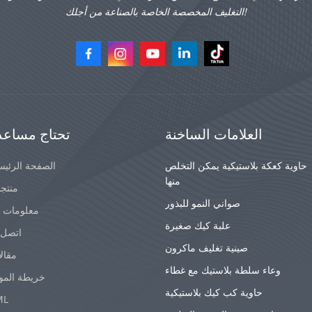
التغليف المخصصة الخاصة بالصناعة من أجلك!
العلامات الساخنة
تحتاج مساعد
حاوية كعكة بلاستيكية يمكن التخلص
الصفحة الرئيس
منها
منتج
صواني النمو للبذور
معلومات ع
علبة كيك صغيرة
اتصل ب
صينية تغليف ماكرون
مقال
وعاء سلطة بلاستيك مع غطاء
خريطة المو
حاوية كب كيك بلاستيكية
ML