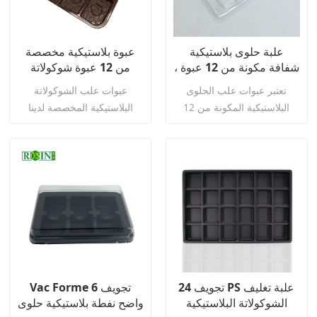
علبة حلوى بلاستيكية
عبوة بلاستيكية مخصصة
شفافة مكونة من 12 عبوة ،
من 12 عبوة شوكولاتة
حاوية شوكولاتة متينة
فريدة من نوعها لخبز
تعتبر عبوات علب الحلوى
عبوات علب الشوكولاتة
المعجنات
البلاستيكية المكونة من 12
البلاستيكية المخصصة لدينا
مقصورة مثالية لعرض أو نقل
مثالية لتزيين أو نقل الشوكولاتة
الشوكولاتة والحلويات
والحلويات والحلويات
والحلويات وملفات تعريف
والبسكويت وأشياء أخرى.
الارتباط وأشياء أخرى.
اقرأ أكثر
اقرأ أكثر
24 تجويف PS علبة تغليف
Vac Forme 6 تجويف
الشوكولاتة البلاستيكية
واضح نفطة بلاستيكية حلوى