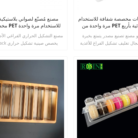
ات مخصصة شفافة للاستخدام
مصنع مُصنّع لصواني بلاستيكي
مرة واحدة من PET بدرجة غذائية بأربع
مخصصة من T
 للشوكولاتة مع غطاء
بفتحات 16 لتغليف الشوكولاتة
و مصنع تصنيع مصدر يتمتع بخبرة
مصنع التشكيل الحراري الفراغي الأ
ال تغليف تشكيل الفراغ للأغذية
Rosinpack ي
ة 16 عامًا. يركز على البحث والتطوير،
فراغي شفافة للاستخدام مرة واحدة
ح القوالب، والإنتاج الضخم لتشكيل
الفراغ بدرجة غذائية من PET وPP وPS، مع تقديم
للشوكولاتة، مع 16 حجرة مست
املة من مرحلة واحدة. يمتلك
4 
اقرأ أكثر
اقرأ أكثر
ة إنتاج غذائية خالية من الغبار
عالية وخالية من الرائحة، ومقاومة
بمساحة 8000 متر مربع، بالإضافة إلى مجموعة
والزيوت والصدمات، وهي مناسبة لصن
ط الإنتاج الأوتوماتيكية بالكامل
الشوكولاتة بالكمأ والتقنيات الحيوي
راغ بالضغط الإيجابي والسلبي،
الزفاف. لدينا ورشة عمل خاصة بنا 
لجة قوالب الألمنيوم باستخدام CNC،
الغبار بمستوى 10000 و
تنظيف الآلي. يتخصص في الإنتاج
خطوط إنتاج القوالب باستخدا
ي تشكيل الفراغ الشبكية الخاصة
تخصيص المقاسات والشعار والسماكة
والمخبوزات والحلويات والحلويات
كما يمكننا توفير مجموعة كاملة م