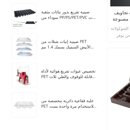
الشوكولاتة
تربة في صندوق زراعة مائي
لية ذات 16 تجويفًا الخيار
صينية تفريغ بذور نباتات مثقبة
 تجاويف
سوداء من PP/PS/PET/PVC ذات
ي مصنوعة
28 خلية
 الشوكولاتة
حن نوفر
صينية إنبات شتلات من PET
وائي بست
الأبيض السميك بسمك 1.4 مم
P وPET وPS، ولكل
من المصنع مقاس 1020 مع
ك المختلفة
غطاء شفاف
والتكلفة.
تخصيص عبوات تفريغ هوائية لأداة
PET قابلة للوقوف والطي ثلاث
مرات
علبة فقاعية دائرية مخصصة من
PET للاستخدام مرة واحدة بست
فتحات لكرات الثلج للوويسكي
من المصنع