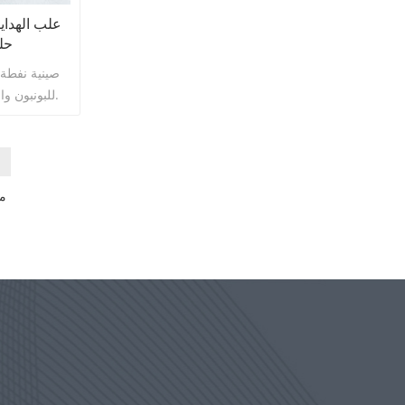
علب الهدايا
حل
صينية نفطة 
للبونبون والكمأ الذي يصنع للعائلة والأصدقاء.
م