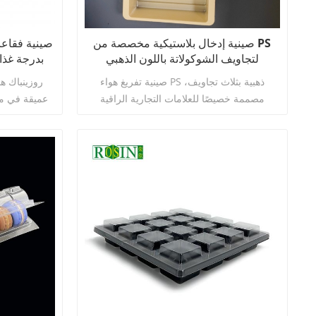
صينية إدخال بلاستيكية مخصصة من PS
صينية فقاع
لتجاويف الشوكولاتة باللون الذهبي
حجرات
صينية تفريغ هواء PS ذهبية بثلاث تجاويف،
روزينباك ه
مصممة خصيصًا للعلامات التجارية الراقية
عميقة في مج
للشوكولاتة. تتناسب الشبكة الفريدة بشكل مثالي
لمد
مع لوح الشوكولاتة، مما يوفر ليس فقط دعمًا
والتصميم، وفت
وحماية مستقرين، بل أيضًا ملمسًا ذهبيًا مبهرًا
يرتقي بمستوى المنتج فورًا. إنها خيار مثالي
خدمات متك
اقرأ أكثر
لمجموعات الهدايا، والمجموعات المركبة، وترقية
المصنع ورش
صورة العلامة التجارية.
كاملة من خطو
لتشكيل الف
ومعا
والقطع وال
المخصص لصوان
بالشوكولاتة 