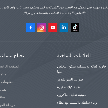
بخبرة مهنية في العمل مع العديد من الشركات في مختلف الصناعات وقد قاموا ب
التغليف المخصصة الخاصة بالصناعة من أجلك!
العلامات الساخنة
تحتاج مساعد
حاوية كعكة بلاستيكية يمكن التخلص
الصفحة الرئيس
منها
منتج
صواني النمو للبذور
معلومات ع
علبة كيك صغيرة
اتصل ب
صينية تغليف ماكرون
مقال
وعاء سلطة بلاستيك مع غطاء
خريطة المو