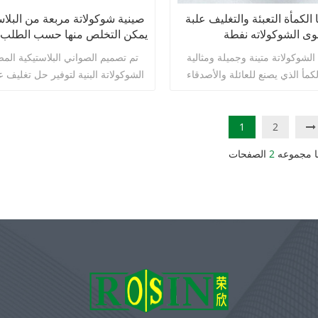
 الكمأة التعبئة والتغليف علبة
صينية شوكولاتة مربعة من البلاس
وى الشوكولاته نفطة
يمكن التخلص منها حسب الطلب 
30 شبكة
الشوكولاتة متينة وجميلة ومثالية
تم تصميم الصواني البلاستيكية الم
الشوكولاتة البنية لتوفير حل تغليف ع
ومتين وجذاب بصريًا يحمي ويعزز ع
الشوكولاتة. إنها مناسبة لمصنعي ال
وتجار التجزئة والمستهلكين، وتوفر خيا
1
2
لعرض منتجات الشوكولاتة وحمايتها.
اقرأ أكثر
اقرأ أكثر
ا مجموعه
2
الصفحات