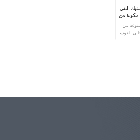
تيك البني
مكونة من
صنوعة من
الي الجودة
رض منتجات
شوكولاتة
رًا ممتازًا