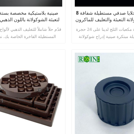
السكرية.
اختبارات سلامة الأغذية، وتُعد صينية 
البلاستيكية الداخ
8 خلايا صدفي مستطيلة شفافة PET إدراج
صينية بلاستيكية مخصصة بستة
المفضل لمصنعي الحلوى في التجارة الخارجية.
اتة التعبئة والتغليف للماكرون
لتعبئة الشوكولاتة باللون الذهب
من PP وPET وPS
أنتتحتوي عبوة مكعبات الثلج لدينا على 24 حجرة
قدّم حلاً شاملاً للتغليف الذهبي لألواح
 مبتكرة صينية إدراج شوكولاتة PET
المستطيلة الفاخرة الخاصة بك. ن
 تصميم حل التغليف هذا خصيصًا
صواني ذهبية مشكلة بالتفريغ اله
ت الثلج والصواني، ويقدم مجموعة
تجاويف مصنوعة من مواد P
منها مزاياها الخاصة لتلبية احتياجات
من حيث المتانة والشفافية والصلابة 
اقرأ أكثر
اقرأ أكثر
إنها الخيار المثالي لصواني علب الهدايا.